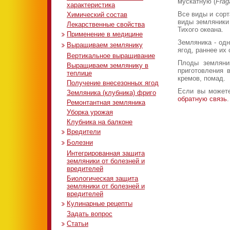
мускатную (
Frag
характеристика
Все виды и сорт
Химический состав
виды земляники
Лекарственные свойства
Тихого океана.
Применение в медицине
Земляника - одн
Заготовка лекарственного
Выращиваем землянику
ягод, раннее их
сырья
Размножение земляники
Вертикальное выращивание
Лекарственные рецепты
Плоды земляни
Подготовка почвы
Выращиваем землянику в
приготовления 
теплице
Сроки посадки
кремов, помад.
Получение внесезонных ягод
Схемы посадки
Если вы можете
Земляника (клубника) фриго
Высаживаем рассаду
обратную связь
Ремонтантная земляника
Уход за земляникой
Уборка урожая
Клубника на балконе
Вредители
Малинно-земляничный
Болезни
долгоносик
Белая пятнистость
Интегрированная защита
Листоед земляничный
листьев
земляники от болезней и
вредителей
Пилильщик земляничный
Бурая пятнистость листьев
кольчатый
Биологическая защита
Коричневая пятнистость
земляники от болезней и
Пилильщик земляничный
Серая гниль
вредителей
гребенчатоусый
Мучнистая роса
Кулинарные рецепты
Листовертка земляничная
Увядание
Первые блюда
Атлантический паутинный
Задать вопрос
Фитофтороз
клещ
Вторые блюда
Статьи
Вирусные и