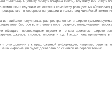
aria moschata
), клубнику лесную (
Fragaria collina
), клубнику восточную (
Fr
а земляники и клубники относятся к семейству розоцветных (
Rosaceae
)
 произрастают в северном полушарии и только вид чилийской земляник
а из наиболее популярных, распространенных и широко культивируемых
 созревание, быстрое вступление в пору товарного плодоношения, высок
ки обладают превосходным вкусом и тонким ароматом, широко ис
варенья, джемов, сиропов, пирогов и т.д. Находит она применение
 что-то дополнить к предложенной информации, например рецепты л
. Ваша информация будет добавлена со ссылкой на первоисточник.